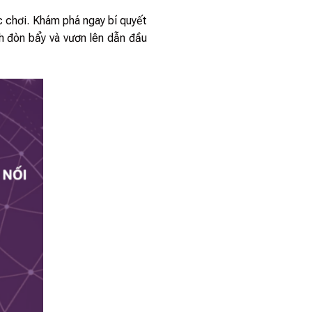
 chơi. Khám phá ngay bí quyết
nh đòn bẩy và vươn lên dẫn đầu