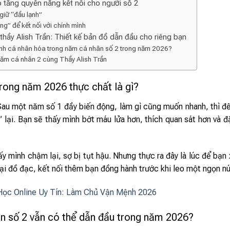
p tăng quyền năng kết nối cho người số 2
giữ “đầu lạnh”
ặng” để kết nối với chính mình
 thầy Alish Trần: Thiết kế bản đồ dẫn đầu cho riêng bạn
rình cá nhân hóa trong năm cá nhân số 2 trong năm 2026?
ăm cá nhân 2 cùng Thầy Alish Trần
rong năm 2026 thực chất là gì?
Sau một năm số 1 đầy biến động, làm gì cũng muốn nhanh, thì đế
” lại. Bạn sẽ thấy mình bớt máu lửa hơn, thích quan sát hơn và đ
ấy mình chậm lại, sợ bị tụt hậu. Nhưng thực ra đây là lúc để bạ
lại đồ đạc, kết nối thêm bạn đồng hành trước khi leo một ngọn nú
Học Online Uy Tín: Làm Chủ Vận Mệnh 2026
ân số 2 vẫn có thể dẫn đầu trong năm 2026?