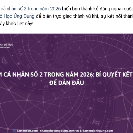
cá nhân số 2 trong năm 2026
biến bạn thành kẻ đứng ngoài cuộc
ố Học Ứng Dụng
để biến trực giác thành vũ khí, sự kết nối thà
ầy khốc liệt này!