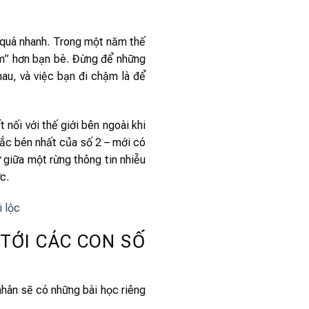
y quá nhanh. Trong một năm thế
chậm” hơn bạn bè. Đừng để những
hau, và việc bạn đi chậm là để
nối với thế giới bên ngoài khi
 sắc bén nhất của số 2 – mới có
ự giữa một rừng thông tin nhiễu
c.
i lộc
 TỚI CÁC CON SỐ
nhân sẽ có những bài học riêng