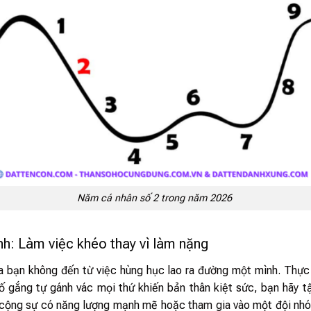
Năm cá nhân số 2 trong năm 2026
ính: Làm việc khéo thay vì làm nặng
 bạn không đến từ việc hùng hục lao ra đường một mình. Thực 
cố gắng tự gánh vác mọi thứ khiến bản thân kiệt sức, bạn hãy t
 cộng sự có năng lượng mạnh mẽ hoặc tham gia vào một đội nhó