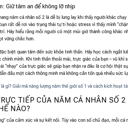
m: Giữ tâm an để không lỡ nhịp
ang năm cá nhân số 2 là dễ bị lung lay khi thấy người khác chạ
 bạn rất dễ rơi vào trạng thái tự ti hoặc stress vì thấy mình “
ý trí. Hãy hiểu rằng mỗi người có một múi giờ thành công khác n
ọt vững chắc hơn.
đặc biệt quan tâm đến sức khỏe tinh thần. Hãy học cách ngắt kết 
chính mình. Khi tinh thần thoải mái, trực giác của bạn – vũ khí
ái “nhạy” của trực giác sẽ giúp bạn nhận ra đâu là cơ hội thật s
dẫn đầu một cách thông minh mà không cần tốn quá nhiều sức lự
à gì? Giải mã năng lượng năm thế giới số 1 và cách kích hoạt tà
RỰC TIẾP CỦA NĂM CÁ NHÂN SỐ 2
HẾ NÀO?
g” của cảm xúc và sự kết nối. Tùy vào con số chủ đạo, mỗi cá 