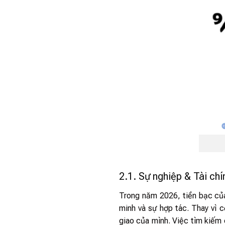
2.1. Sự nghiệp & Tài ch
Trong năm 2026, tiền bạc của
minh và sự hợp tác. Thay vì 
giao của mình. Việc tìm kiếm