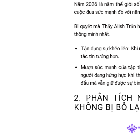
Năm 2026 là năm thế giới số 
cuộc đua sức mạnh đó với năng
Bí quyết mà Thầy Alish Trần h
thông minh nhất.
Tận dụng sự khéo léo: Khi m
tác tin tưởng hơn.
Mượn sức mạnh của tập thể
người đang hừng hực khí t
đầu mà vẫn giữ được sự bìn
2. PHÂN TÍCH
KHÔNG BỊ BỎ LẠ