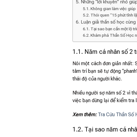
5. Những “lời khuyên” nhỏ giú
5.1. Không gian làm việc giúp 
5.2. Thói quen “15 phút tĩnh l
6. Luận giải thần số học cùng
6.1. Tại sao bạn cần một lộ t
6.2. Khám phá Thần Số Học n
1.1. Năm cá nhân số 2 t
Nói một cách đơn giản nhất: 
tâm trí bạn sẽ tự động “phanh
thái độ của người khác.
Nhiều người sợ năm số 2 vì th
việc bạn dừng lại để kiểm tra 
Xem thêm:
Tra Cứu Thần Số 
1.2. Tại sao năm cá nh