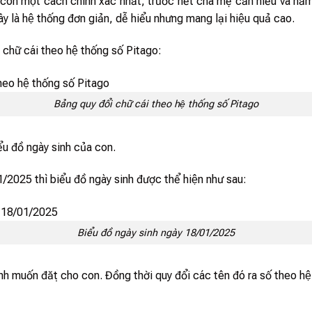
 con một cách chính xác nhất, trước hết cha mẹ cần hiểu và nắ
y là hệ thống đơn giản, dễ hiểu nhưng mang lại hiệu quả cao.
ữ cái theo hệ thống số Pitago:
Bảng quy đổi chữ cái theo hệ thống số Pitago
̉u đồ ngày sinh của con.
1/2025 thì biểu đồ ngày sinh được thể hiện như sau:
Biểu đồ ngày sinh ngày 18/01/2025
̣nh muốn đặt cho con. Đồng thời quy đổi các tên đó ra số theo hê