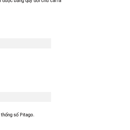
m được bảng quy đổi chữ cái ra
̣ thống số Pitago.