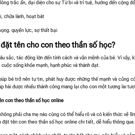
lòng trắc ẩn, đại diện cho sự Từ bi và trí tuệ, hướng đến cộng đ
i, chữa lành, hoạt bát
vọng. quyền lực, sợ thất bại
n đặt tên cho con theo thần số học?
âu sắc, tác động lớn đến tính cách và vận mệnh của bé. Vì vậy
cuộc sống khỏe mạnh, hạnh phúc và thành đạt.
́p bé trở nên tự tin, phát huy được những thế mạnh và củng cô
̀ gặp hái được nhiều thành công mang lại cho con một tương lai tươ
ên con theo thần số học online
ông phải cha mẹ nào cũng có thể hiểu rõ và có kiến thức về lĩnh v
ch đặt tên con theo thần số học online chi tiết, dễ hiểu thông qua 