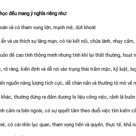
́ học đều mang ý nghĩa riêng như:
đoán và có tham vọng lớn, mạnh mẽ, dứt khoát
 ẩn và ưa thích sự lãng mạn, có tài kết nối, chữa lành, nhạy cảm,
 luôn đề cao tính thông minh nhưng tính khí lại thất thường, hoạt 
 rõ ràng, kiên định và dễ rơi vào trạng thái trầm mặc, kỷ luật, l
ến nguồn năng lượng tích cực, dễ chán nản và thường tò mò về 
 khác, thường đứng ra đảm đương lo liệu công việc, rảnh là buô
tình cảm ra bên ngoài, có sự quyết tâm theo đuổi việc tìm kiếm câu
mẽ, có cái nhìn lạc quan, tham vọng tiền và quyền, thực tế, khả 