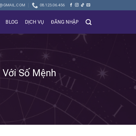
@GMAIL.COM
08.123.06.456
BLOG
DỊCH VỤ
ĐĂNG NHẬP
 Với Số Mệnh