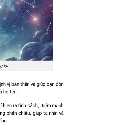
 lại
nh vị bản thân và giúp bạn đón
 họ tên.
hể hiện ra tính cách, điểm mạnh
g phản chiếu, giúp ta nhìn và
ống.