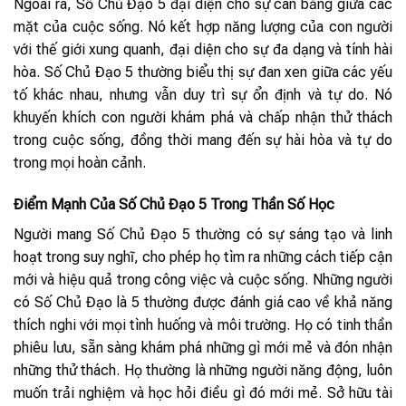
Ngoài ra, Số Chủ Đạo 5 đại diện cho sự cân bằng giữa các
mặt của cuộc sống. Nó kết hợp năng lượng của con người
với thế giới xung quanh, đại diện cho sự đa dạng và tính hài
hòa. Số Chủ Đạo 5 thường biểu thị sự đan xen giữa các yếu
tố khác nhau, nhưng vẫn duy trì sự ổn định và tự do. Nó
khuyến khích con người khám phá và chấp nhận thử thách
trong cuộc sống, đồng thời mang đến sự hài hòa và tự do
trong mọi hoàn cảnh.
Điểm Mạnh Của Số Chủ Đạo 5 Trong Thần Số Học
Người mang Số Chủ Đạo 5 thường có sự sáng tạo và linh
hoạt trong suy nghĩ, cho phép họ tìm ra những cách tiếp cận
mới và hiệu quả trong công việc và cuộc sống. Những người
có Số Chủ Đạo là 5 thường được đánh giá cao về khả năng
thích nghi với mọi tình huống và môi trường. Họ có tinh thần
phiêu lưu, sẵn sàng khám phá những gì mới mẻ và đón nhận
những thử thách. Họ thường là những người năng động, luôn
muốn trải nghiệm và học hỏi điều gì đó mới mẻ. Sở hữu tài