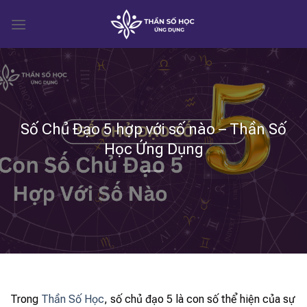
Skip
to
content
Số Chủ Đạo 5 hợp với số nào – Thần Số
Học Ứng Dụng
Trong
Thần Số Học
, số chủ đạo 5 là con số thể hiện của sự