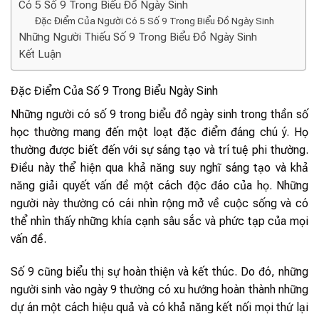
Có 5 Số 9 Trong Biểu Đồ Ngày Sinh
Đặc Điểm Của Người Có 5 Số 9 Trong Biểu Đồ Ngày Sinh
Những Người Thiếu Số 9 Trong Biểu Đồ Ngày Sinh
Kết Luận
Đặc Điểm Của Số 9 Trong Biểu Ngày Sinh
Những người có số 9 trong biểu đồ ngày sinh trong thần số
học thường mang đến một loạt đặc điểm đáng chú ý. Họ
thường được biết đến với sự sáng tạo và trí tuệ phi thường.
Điều này thể hiện qua khả năng suy nghĩ sáng tạo và khả
năng giải quyết vấn đề một cách độc đáo của họ. Những
người này thường có cái nhìn rộng mở về cuộc sống và có
thể nhìn thấy những khía cạnh sâu sắc và phức tạp của mọi
vấn đề.
Số 9 cũng biểu thị sự hoàn thiện và kết thúc. Do đó, những
người sinh vào ngày 9 thường có xu hướng hoàn thành những
dự án một cách hiệu quả và có khả năng kết nối mọi thứ lại