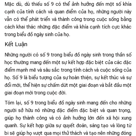
Mặc dù, dù thiếu số 9 có thể ảnh hưởng đến một số khía
cạnh của tính cách và quan điểm của họ, những người này
vẫn có thể phát triển và thành công trong cuộc sống bằng
cách khai thác những đặc điểm và khía cạnh tích cực khác
trong biểu đồ ngày sinh của họ.
Kết Luận
Những người có số 9 trong biểu đồ ngày sinh trong thần số
học thường mang đến một sự kết hợp đặc biệt của các đặc
điểm mạnh mẽ và sâu sắc trong tính cách và cuộc sống của
họ. Số 9 là biểu tượng của sự hoàn thiện, sự kết thúc và sự
đổi mới, thể hiện sự chấm dứt một giai đoạn và bắt đầu một
giai đoạn mới trong cuộc đời.
Tóm lại, số 9 trong biểu đồ ngày sinh mang đến cho những
người sở hữu nó những đặc điểm đặc biệt và quan trọng,
giúp họ thành công và có ảnh hưởng lớn đến xã hội xung
quanh. Sự kết hợp giữa sự quyết đoán, sáng tạo và lòng từ
bi sẽ giúp họ vượt qua mọi thử thách và tạo nên những đóng