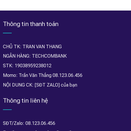
Thông tin thanh toán
CHỦ TK: TRAN VAN THANG
NGÂN HÀNG: TECHCOMBANK
STK: 19038959238012
Momo: Trần Văn Thắng 08.123.06.456
NỘI DUNG CK: [SĐT ZALO] của bạn
Thông tin liên hệ
SĐT/Zalo: 08.123.06.456