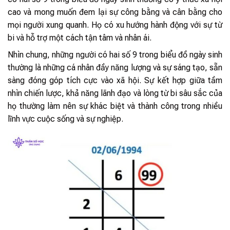
cao và mong muốn đem lại sự công bằng và cân bằng cho
mọi người xung quanh. Họ có xu hướng hành động với sự từ
bi và hỗ trợ một cách tận tâm và nhân ái.
Nhìn chung, những người có hai số 9 trong biểu đồ ngày sinh
thường là những cá nhân đầy năng lượng và sự sáng tạo, sẵn
sàng đóng góp tích cực vào xã hội. Sự kết hợp giữa tầm
nhìn chiến lược, khả năng lãnh đạo và lòng từ bi sâu sắc của
họ thường làm nên sự khác biệt và thành công trong nhiều
lĩnh vực cuộc sống và sự nghiệp.