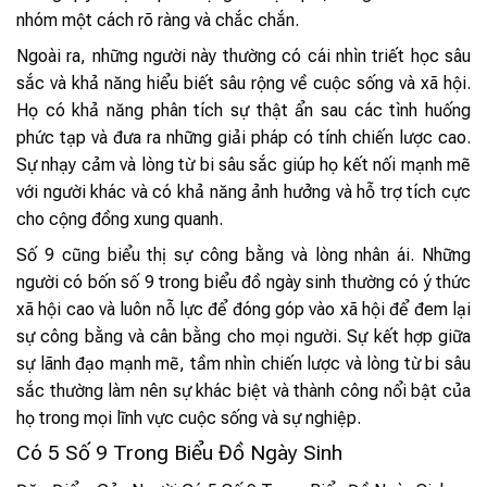
nhóm một cách rõ ràng và chắc chắn.
Ngoài ra, những người này thường có cái nhìn triết học sâu
sắc và khả năng hiểu biết sâu rộng về cuộc sống và xã hội.
Họ có khả năng phân tích sự thật ẩn sau các tình huống
phức tạp và đưa ra những giải pháp có tính chiến lược cao.
Sự nhạy cảm và lòng từ bi sâu sắc giúp họ kết nối mạnh mẽ
với người khác và có khả năng ảnh hưởng và hỗ trợ tích cực
cho cộng đồng xung quanh.
Số 9 cũng biểu thị sự công bằng và lòng nhân ái. Những
người có bốn số 9 trong biểu đồ ngày sinh thường có ý thức
xã hội cao và luôn nỗ lực để đóng góp vào xã hội để đem lại
sự công bằng và cân bằng cho mọi người. Sự kết hợp giữa
sự lãnh đạo mạnh mẽ, tầm nhìn chiến lược và lòng từ bi sâu
sắc thường làm nên sự khác biệt và thành công nổi bật của
họ trong mọi lĩnh vực cuộc sống và sự nghiệp.
Có 5 Số 9 Trong Biểu Đồ Ngày Sinh