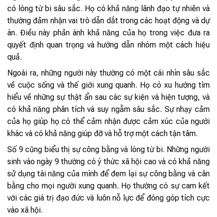
có lòng từ bi sâu sắc. Họ có khả năng lãnh đạo tự nhiên và
thường đảm nhận vai trò dẫn dắt trong các hoạt động và dự
án. Điều này phản ánh khả năng của họ trong việc đưa ra
quyết định quan trọng và hướng dẫn nhóm một cách hiệu
quả.
Ngoài ra, những người này thường có một cái nhìn sâu sắc
về cuộc sống và thế giới xung quanh. Họ có xu hướng tìm
hiểu về những sự thật ẩn sau các sự kiện và hiện tượng, và
có khả năng phân tích và suy ngẫm sâu sắc. Sự nhạy cảm
của họ giúp họ có thể cảm nhận được cảm xúc của người
khác và có khả năng giúp đỡ và hỗ trợ một cách tận tâm.
Số 9 cũng biểu thị sự công bằng và lòng từ bi. Những người
sinh vào ngày 9 thường có ý thức xã hội cao và có khả năng
sử dụng tài năng của mình để đem lại sự công bằng và cân
bằng cho mọi người xung quanh. Họ thường có sự cam kết
với các giá trị đạo đức và luôn nỗ lực để đóng góp tích cực
vào xã hội.