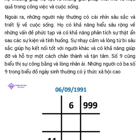
quả trong công việc và cuộc sống.
Ngoài ra, những người này thường có cái nhìn sâu sắc và
triết lý về cuộc sống. Họ có khả năng hiểu sâu rộng về
những vấn đề phức tạp và có khả năng phân tích sự thật ẩn
sau các sự kiện và tình huống. Sự nhạy cảm và lòng từ bi sâu
sắc giúp họ kết nối tốt với người khác và có khả năng giúp
đỡ và hỗ trợ một cách chân thành và tận tâm. Số 9 cũng
biểu thị sự công bằng và lòng nhân ái. Những người có ba số
9 trong biểu đồ ngày sinh thường có ý thức xã hội cao