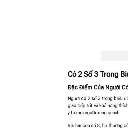
Có 2 Số 3 Trong B
Đặc Điểm Của Người Có 
Người có 2 số 3 trong biểu đ
giao tiếp tốt và khả năng thí
ý từ mọi người xung quanh.
Với hai con số 3, họ thường c