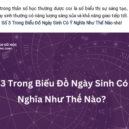
trong thần số học thường được coi là số biểu thị sự sáng tạo,
 sinh thường có năng lượng sáng sủa và khả năng giao tiếp tốt. 
ề
Số 3 Trong Biểu Đồ Ngày Sinh Có Ý Nghĩa Như Thế Nào
nhé!