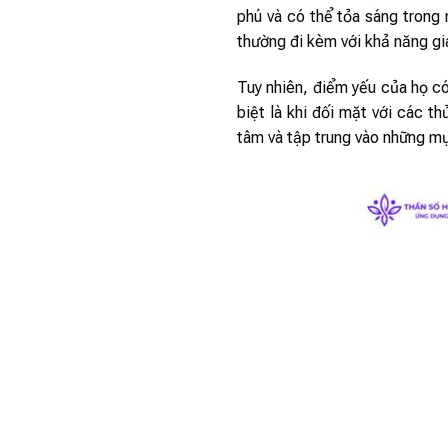
phú và có thể tỏa sáng trong 
thường đi kèm với khả năng gi
Tuy nhiên, điểm yếu của họ có
biệt là khi đối mặt với các t
tâm và tập trung vào những mụ