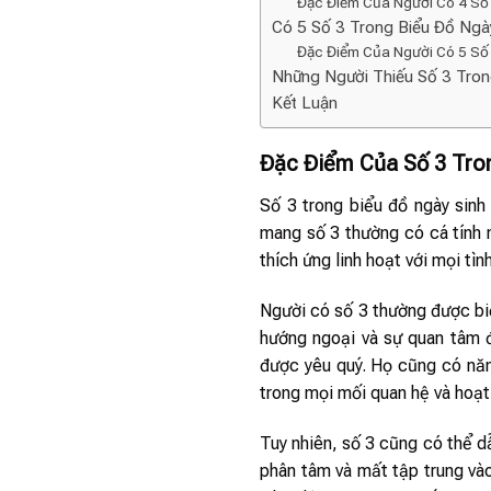
Đặc Điểm Của Người Có 4 Số 
Có 5 Số 3 Trong Biểu Đồ Ngà
Đặc Điểm Của Người Có 5 Số 
Những Người Thiếu Số 3 Tron
Kết Luận
Đặc Điểm Của Số 3 Tron
Số 3 trong biểu đồ ngày sinh
mang số 3 thường có cá tính 
thích ứng linh hoạt với mọi tì
Người có số 3 thường được biế
hướng ngoại và sự quan tâm đ
được yêu quý. Họ cũng có năn
trong mọi mối quan hệ và hoạt
Tuy nhiên, số 3 cũng có thể dẫ
phân tâm và mất tập trung và