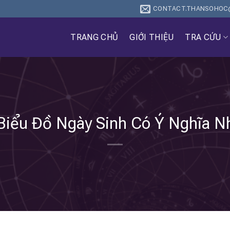
CONTACT.THANSOHOC
TRANG CHỦ
GIỚI THIỆU
TRA CỨU
 Biểu Đồ Ngày Sinh Có Ý Nghĩa N