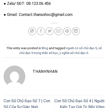
● Zalo/ SĐT: 08.123.06.456
● Gmail: Contact.thansohoc@gmail.com
This entry was posted in
Blog
and tagged
người có số chủ đạo 5
,
số
chủ đạo 5 trong thần số học
,
ý nghĩa số chủ đạo 5
.
THANHNHAN
Con Số Chủ Đạo Số 7 | Con
Con Số Chủ Đạo Số 4 | Người
Số Của Sự Giác Ngộ
Kiến Tạo Giá Trị Bền Vững