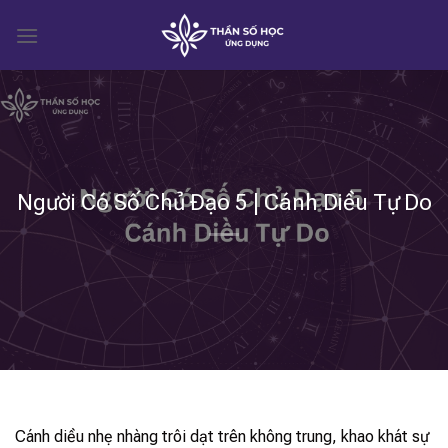
Skip
to
content
Người Có Số Chủ Đạo 5 | Cánh Diều Tự Do
Cánh diều nhẹ nhàng trôi dạt trên không trung, khao khát sự