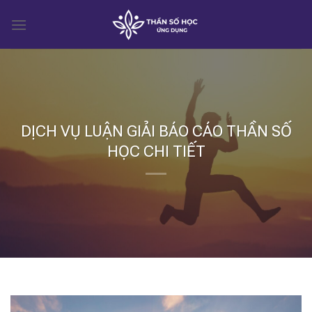
Skip
to
content
DỊCH VỤ LUẬN GIẢI BÁO CÁO THẦN SỐ
HỌC CHI TIẾT