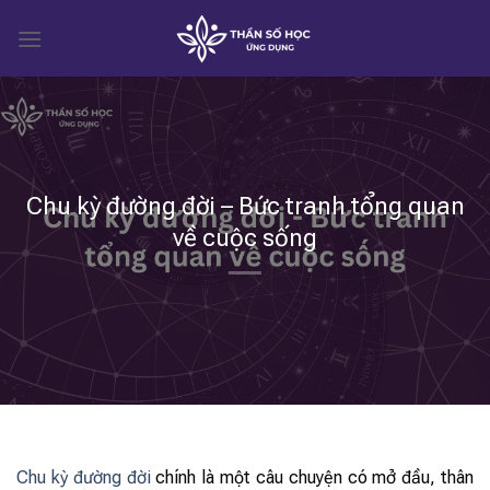
Skip
to
content
Chu kỳ đường đời – Bức tranh tổng quan
về cuộc sống
Chu kỳ đường đời
chính là một câu chuyện có mở đầu, thân