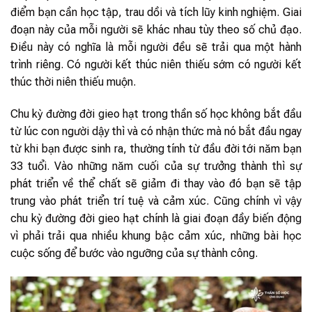
điểm bạn cần học tập, trau dồi và tích lũy kinh nghiệm. Giai
đoạn này của mỗi người sẽ khác nhau tùy theo số chủ đạo.
Điều này có nghĩa là mỗi người đều sẽ trải qua một hành
trình riêng. Có người kết thúc niên thiếu sớm có người kết
thúc thời niên thiếu muộn.
Chu kỳ đường đời gieo hạt trong thần số học không bắt đầu
từ lúc con người dậy thì và có nhận thức mà nó bắt đầu ngay
từ khi bạn được sinh ra, thường tính từ đầu đời tới năm bạn
33 tuổi. Vào những năm cuối của sự trưởng thành thì sự
phát triển về thể chất sẽ giảm đi thay vào đó bạn sẽ tập
trung vào phát triển trí tuệ và cảm xúc. Cũng chính vì vậy
chu kỳ đường đời gieo hạt chính là giai đoạn đầy biến động
vì phải trải qua nhiều khung bậc cảm xúc, những bài học
cuộc sống để bước vào ngưỡng của sự thành công.