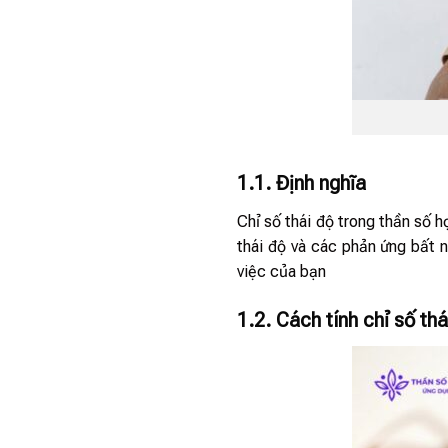
1.1. Định nghĩa
Chỉ số thái độ trong thần số h
thái độ và các phản ứng bất 
việc của bạn
1.2. Cách tính chỉ số thá