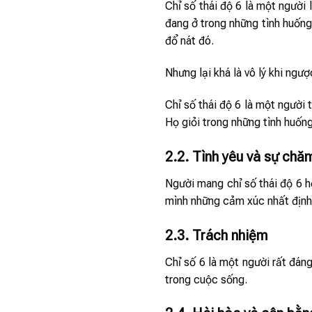
Chỉ số thái độ 6 là một người
đang ở trong những tình huống 
đổ nát đó.
Nhưng lại khá là vô lý khi ngượ
Chỉ số thái độ 6 là một người 
Họ giỏi trong những tình huốn
2.2. Tình yêu và sự chă
Người mang chỉ số thái độ 6 
mình những cảm xúc nhất định 
2.3. Trách nhiệm
Chỉ số 6 là một người rất đáng
trong cuộc sống.