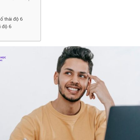
ố thái độ 6
i độ 6