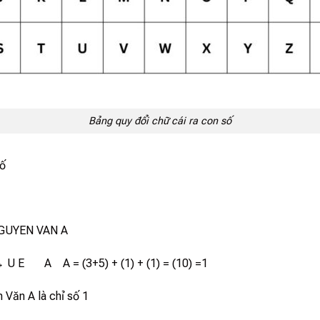
Bảng quy đổi chữ cái ra con số
số
NGUYEN VAN A
 → U E A A = (3+5) + (1) + (1) = (10) =1
n Văn A là chỉ số 1