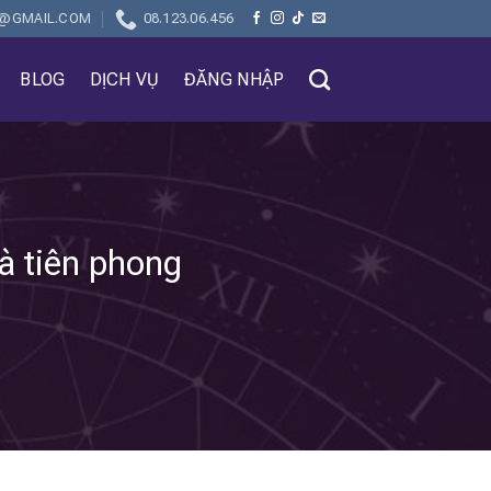
@GMAIL.COM
08.123.06.456
BLOG
DỊCH VỤ
ĐĂNG NHẬP
à tiên phong