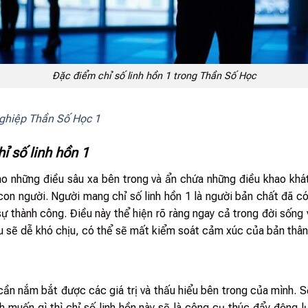
Đặc điểm chỉ số linh hồn 1 trong Thần Số Học
ghiệp Thần Số Học 1
hỉ số linh hồn 1
cho những điều sâu xa bên trong và ẩn chứa những điều khao khá
con người. Người mang chỉ số linh hồn 1 là người bản chất đã có
sự thành công. Điều này thể hiện rõ ràng ngay cả trong đời sống
ều sẽ dễ khó chịu, có thể sẽ mất kiểm soát cảm xúc của bản thân
cần nắm bắt được các giá trị và thấu hiểu bên trong của mình. 
 muốn gì thì chỉ số linh hồn này sẽ là công cụ thúc đẩy động l