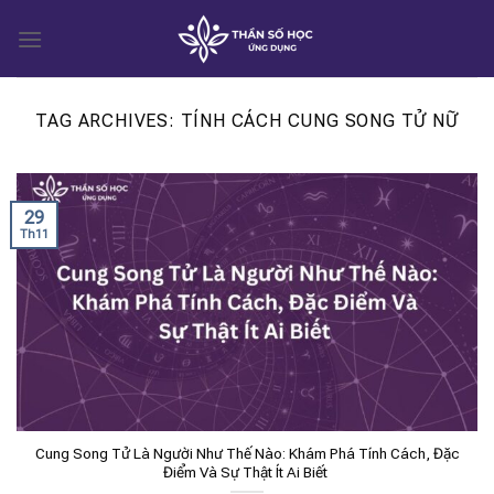
Skip
to
content
TAG ARCHIVES:
TÍNH CÁCH CUNG SONG TỬ NỮ
29
Th11
Cung Song Tử Là Người Như Thế Nào: Khám Phá Tính Cách, Đặc
Điểm Và Sự Thật Ít Ai Biết